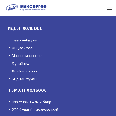
ҮНДСЭН ХОЛБООС
Төсөл хөтөлбөрүүд
Онцлох төсөл
Мэдээ, мэдээлэл
Хүний нөөц
Холбоо барих
Бидний тухай
НЭМЭЛТ ХОЛБООС
Нээлттэй ажлын байр
220К төслийн дэлгэрэнгүй