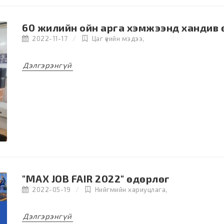
60 жилийн ойн арга хэмжээнд хандив 
2022-11-17
Цаг үеийн мэдээ
,
Дэлгэрэнгүй
"MAX JOB FAIR 2022" өдөрлөг
2022-05-19
Нийгмийн хариуцлага
,
Дэлгэрэнгүй