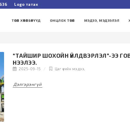
3636
Logo татах
ТӨСӨЛ ХӨТӨЛБӨРҮҮД
ОНЦЛОХ ТӨСӨЛ
МЭДЭЭ, МЭДЭЭЛЭЛ
“ТАЙШИР ШОХОЙН ҮЙЛДВЭРЛЭЛ”-ЭЭ Г
НЭЭЛЭЭ.
2025-09-15
Цаг үеийн мэдээ
,
Дэлгэрэнгүй