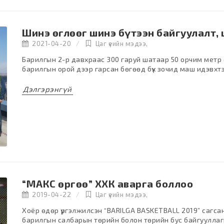
Шинэ өглөөг шинэ бүтээн байгуулалт,
2021-04-20
Цаг үеийн мэдээ
,
Барилгын 2-р давхраас 300 гаруй шатаар 50 орчим метр 
барилгын орой дээр гарсан бөгөөд бүх зочид маш идэвхтэй
Дэлгэрэнгүй
“МАКС өргөө” ХХК аварга боллоо
2019-04-22
Цаг үеийн мэдээ
,
Хоёр өдөр үргэлжилсэн “BARILGA BASKETBALL 2019” сагс
барилгын салбарын төрийн болон төрийн бус байгууллаг