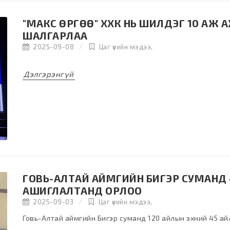
"МАКС ӨРГӨӨ" ХХК НЬ ШИЛДЭГ 10 АЖ 
ШАЛГАРЛАА
2025-09-08
Цаг үеийн мэдээ
,
Дэлгэрэнгүй
ГОВЬ-АЛТАЙ АЙМГИЙН БИГЭР СУМАНД 
АШИГЛАЛТАНД ОРЛОО
2025-09-03
Цаг үеийн мэдээ
,
Говь-Алтай аймгийн Бигэр суманд 120 айлын эхний 45 айл