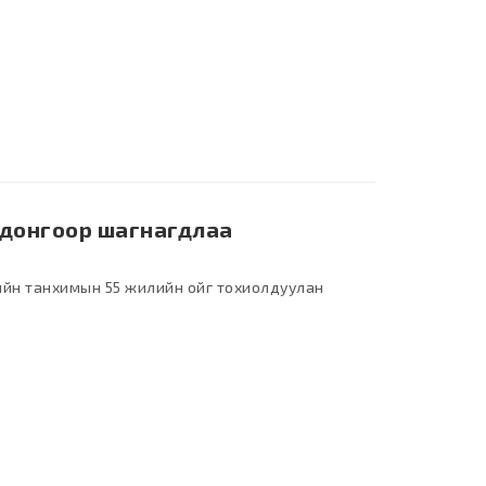
одонгоор шагнагдлаа
ийн танхимын 55 жилийн ойг тохиолдуулан