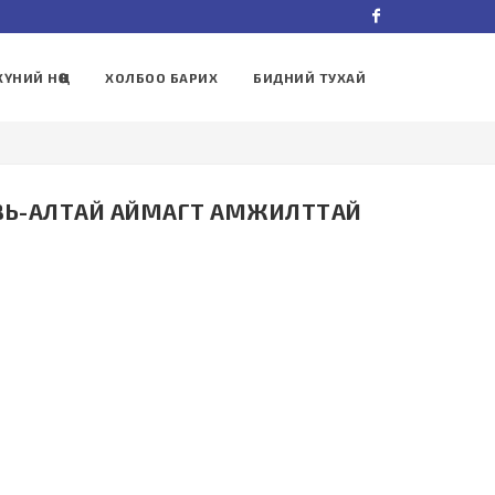
Facebook
ХҮНИЙ НӨӨЦ
ХОЛБОО БАРИХ
БИДНИЙ ТУХАЙ
ОВЬ-АЛТАЙ АЙМАГТ АМЖИЛТТАЙ