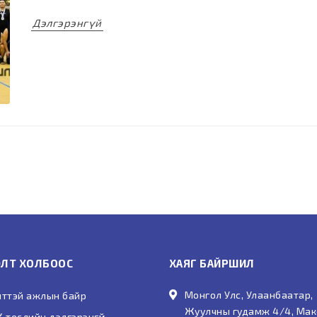
Дэлгэрэнгүй
ЛТ ХОЛБООС
ХАЯГ БАЙРШИЛ
Монгол Улс, Улаанбаатар,
лттэй ажлын байр
Жуулчны гудамж 4/4, Мак
 төслийн дэлгэрэнгүй