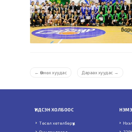
←
Өмнөх хуудас
Дараах хуудас
→
ҮНДСЭН ХОЛБООС
НЭМЭ
Төсөл хөтөлбөрүүд
Нээ
Онцлох төсөл
220К