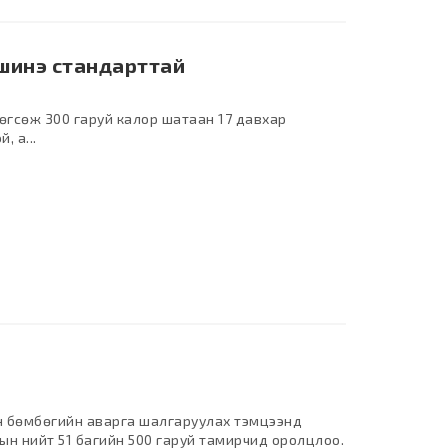
 шинэ стандарттай
өгсөж 300 гаруй калор шатаан 17 давхар
, а...
ан бөмбөгийн аварга шалгаруулах тэмцээнд
ын нийт 51 багийн 500 гаруй тамирчид оролцлоо.