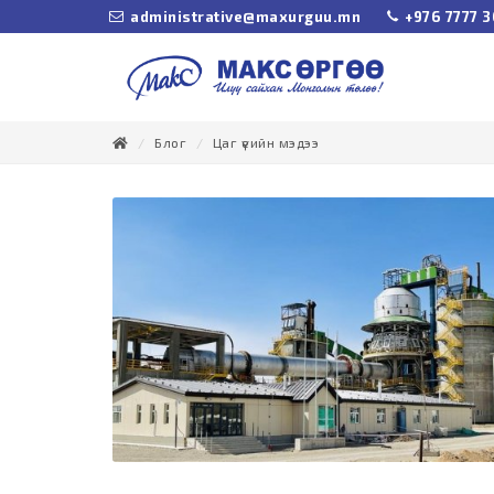
administrative@maxurguu.mn
+976 7777 
Блог
Цаг үеийн мэдээ