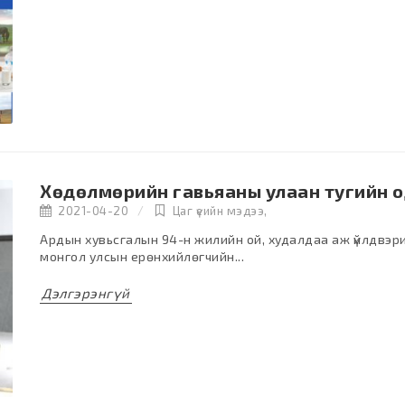
Хөдөлмөрийн гавьяаны улаан тугийн 
2021-04-20
Цаг үеийн мэдээ
,
Ардын хувьсгалын 94-н жилийн ой, худалдаа аж үйлдвэр
монгол улсын ерөнхийлөгчийн...
Дэлгэрэнгүй