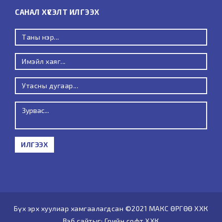
САНАЛ ХҮСЭЛТ ИЛГЭЭХ
ИЛГЭЭХ
Бүх эрх хуулиар хамгаалагдсан ©2021 МАКС ӨРГӨӨ ХХК
Вэб сайт
ыг:
Грийн софт ХХК