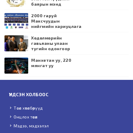
баярын мэнд
дэвшүүлье
2000 гаруй
Максчуудын
нийгмийн хариуцлага
Хөдөлмөрийн
гавьяаны улаан
тугийн одонгоор
шагнагдлаа
Манхетан уу, 220
мянгат уу
ҮНДСЭН ХОЛБООС
Төсөл хөтөлбөрүүд
Онцлох төсөл
Мэдээ, мэдээлэл