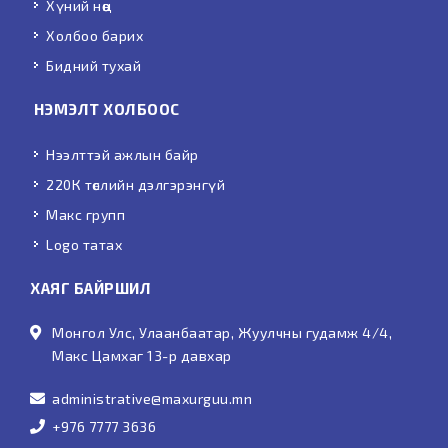
Хүний нөөц
Холбоо барих
Бидний тухай
НЭМЭЛТ ХОЛБООС
Нээлттэй ажлын байр
220К төслийн дэлгэрэнгүй
Макс групп
Logo татах
ХАЯГ БАЙРШИЛ
Монгол Улс, Улаанбаатар, Жуулчны гудамж 4/4,
Макс Цамхаг 13-р давхар
administrative@maxurguu.mn
+976 7777 3636