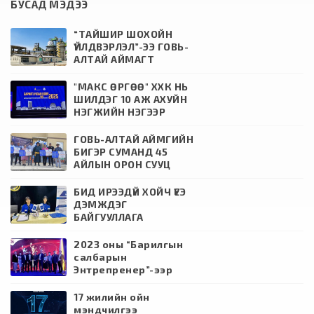
БУСАД МЭДЭЭ
“ТАЙШИР ШОХОЙН
ҮЙЛДВЭРЛЭЛ”-ЭЭ ГОВЬ-
АЛТАЙ АЙМАГТ
АМЖИЛТТАЙ НЭЭЛЭЭ.
"МАКС ӨРГӨӨ" ХХК НЬ
ШИЛДЭГ 10 АЖ АХУЙН
НЭГЖИЙН НЭГЭЭР
ШАЛГАРЛАА
ГОВЬ-АЛТАЙ АЙМГИЙН
БИГЭР СУМАНД 45
АЙЛЫН ОРОН СУУЦ
БАРИЛГА
АШИГЛАЛТАНД ОРЛОО
БИД ИРЭЭДҮЙ ХОЙЧ ҮЕЭ
ДЭМЖДЭГ
БАЙГУУЛЛАГА
2023 оны “Барилгын
салбарын
Энтрепренер”-ээр
шалгарлаа.
17 жилийн ойн
мэндчилгээ