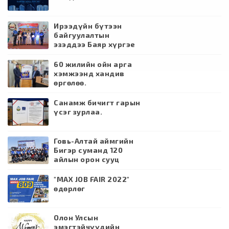
Ирээдүйн бүтээн
байгуулалтын
эзэддээ Баяр хүргэе
60 жилийн ойн арга
хэмжээнд хандив
өргөлөө.
Санамж бичигт гарын
үсэг зурлаа.
Говь-Алтай аймгийн
Бигэр суманд 120
айлын орон сууц
барина.
"MAX JOB FAIR 2022"
өдөрлөг
Олон Улсын
эмэгтэйчүүдийн