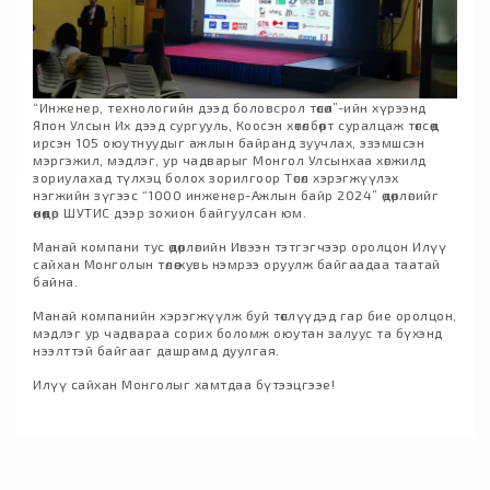
“Инженер, технологийн дээд боловсрол төсөл”-ийн хүрээнд
Япон Улсын Их дээд сургууль, Коосэн хөтөлбөрт суралцаж төгсөөд
ирсэн 105 оюутнуудыг ажлын байранд зуучлах, эзэмшсэн
мэргэжил, мэдлэг, ур чадварыг Монгол Улсынхаа хөгжилд
зориулахад түлхэц болох зорилгоор Төсөл хэрэгжүүлэх
нэгжийн зүгээс “1000 инженер-Ажлын байр 2024” өдөрлөгийг
өнөөдөр ШУТИС дээр зохион байгуулсан юм.
Манай компани тус өдөрлөгийн Ивээн тэтгэгчээр оролцон Илүү
сайхан Монголын төлөө хувь нэмрээ оруулж байгаадаа таатай
байна.
Манай компанийн хэрэгжүүлж буй төслүүдэд гар бие оролцон,
мэдлэг ур чадвараа сорих боломж оюутан залуус та бүхэнд
нээлттэй байгааг дашрамд дуулгая.
Илүү сайхан Монголыг хамтдаа бүтээцгээе!